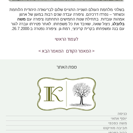
בשלהי
מלחמת
העולם
השנייה
התגייס
שלום
לבריגאדה
היהודית
הלוחמת
וכשחזר
–
נפרדו
דרכיהם
.
ציפורה
עבדה
שנים
רבות
במעון
של
ארגון
אמהות
עובדות
.
בתחילת
שנות
החמישים
התחתנה
ציפורה
עם
משה
בלזבלג
,
ניצול
שואה
,
שאיבד
את
כל
משפחתו
.
לאחר
פטירתו
עברה
לגור
עם
בנה
ומשפחתו
בקרית
קריניצי
,
רמת
-
גן
.
ציפורה
נפטרה
ב
-26.7.2000.
לעמוד הראשי
< המאמר הקודם
המאמר הבא >
מפת האתר
כניסה
יוסף אחאי
משה כפכפי
חביבה מוזיקנט
ברוך כפכפי