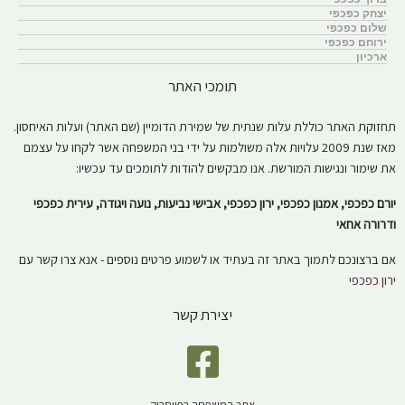
יצחק כפכפי
שלום כפכפי
ירוחם כפכפי
ארכיון
תומכי האתר
תחזוקת האתר כוללת עלות שנתית של שמירת הדומיין (שם האתר) ועלות האיחסון.
מאז שנת 2009 עלויות אלה משולמות על ידי בני המשפחה אשר לקחו על עצמם
את שימור ונגישות המורשת. אנו מבקשים להודות לתומכים עד עכשיו:
יורם כפכפי, אמנון כפכפי, ירון כפכפי, אבישי נביעות, נועה ויגודה, עירית כפכפי
ודרורה אחאי
אם ברצונכם לתמוך באתר זה בעתיד או לשמוע פרטים נוספים - אנא צרו קשר עם
ירון כפכפי
יצירת קשר
אתר המשפחה בפייסבוק