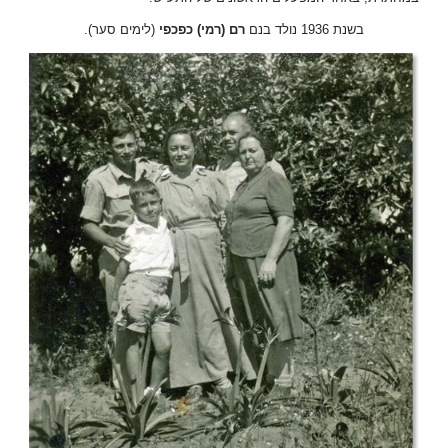
בשנת
1936
נולד
בנם
רם
(
רמי
)
כפכפי
(
לימים
סער
).