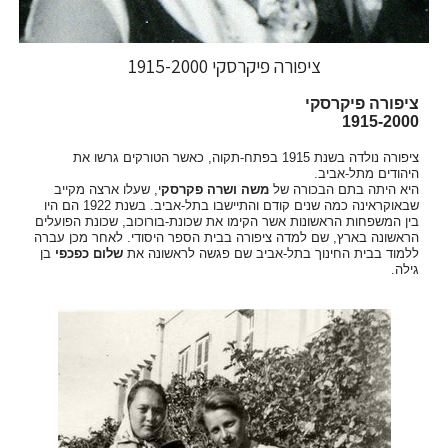
ציפורה פיקרסקי 1915-2000
ציפורה
פיקרסקי
1915-2000
ציפורה
נולדה
בשנת
1915
בפתח
-
תקוה
,
כאשר
הטורקים
גרשו
את
היהודים
מתל
-
אביב
.
היא
היתה
בתם
הבכורה
של
משה
ושרה
פקרסק
י
,
שעלו
ארצה
מקייב
שבאוקראינה
כמה
שנים
קודם
והתיישבו
בתל
-
אביב
.
בשנת
1922
הם
היו
בין
המשפחות
הראשונות
אשר
הקימו
את
שכונת
-
בורוכוב
,
שכונת
הפועלים
הראשונה
בארץ
,
שם
למדה
ציפורה
בבית
הספר
היסודי
.
לאחר
מכן
עברה
ללמוד
בבית
החינוך
בתל
-
אביב
שם
פגשה
לראשונה
את
שלום
כפכפי
בן
גילה
.