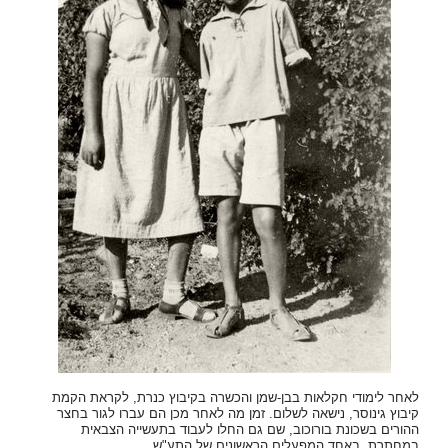
לאחר
לימודי
חקלאות
בבן
-
שמן
והכשרה
בקיבוץ
כנרת
,
לקראת
הקמת
קיבוץ
גינוסר
,
נישאה
לשלום
.
זמן
מה
לאחר
מכן
הם
עברו
לגור
בחצר
ההורים
בשכונת
בורוכוב
,
שם
גם
החלו
לעבוד
בתעשייה
הצבאית
במחתרת
,
באחד
המפעלים
הראשונים
של
התע
"
ש
.