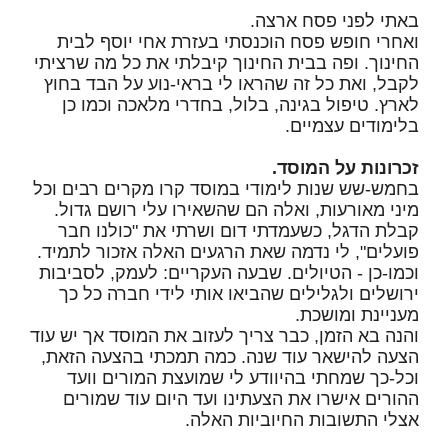
באתי לפני פסח ארצה.
ואחרי חופש פסח הוכנסתי בעזרת אחי יוסף לבית
החינוך. ופה בבית החינוך קיבלתי את כל מה שרציתי
לקבל, ואת כל זה שהראו לי בראי-נוע על הבד בחוץ
לארץ. טיפול בגינה, בלול, בחדרי מלאכה וכמו כן
בלימודים עצמיים.
זכרונות על המוסד.
בחמש-שש שנות לימודי במוסד קרו מקרים רבים וכל
מיני מאורעות, ואלה הם שהשאירו עלי רושם גדול.
קבלת הדגל, כשעמדתי דום ושרתי את "כולנו חבר
פועלים", לי נדמה שאת הרגעים האלה אזכור לתמיד.
וכמו-כן - הטיולים. שבעה העקריים: לעמק, לסביבות
ירושלים ולגלילים שהביאו אותי לידי חברה כל כך
מעניינת ומושכת.
והנה בא הזמן, כבר צריך לעזוב את המוסד אך יש עוד
הצעה להישאר עוד שנה. כמה תמכתי בהצעה הזאת,
וכל-כך שמחתי בהיוודע לי שמועצת המורים וועד
ההורים אישרו את הצעתינו ועד היום עוד שמורים
אצלי התשובות החיוביות האלה.