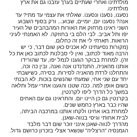
מולדתינו ואחרי שעתיים בערך עזבנו גם את ארץ
מולדתינו.
נסענו, נסענו ונסענו. שאלתי את עצמי עד מתי? עד
אנה? נסענו יום, יומיים, שבוע... ורק בסוף השבוע
השני ראינו מרחוק את האורות המהבהבים של העיר
יפו ותל אביב. לבי הלם בי בחוזקה. לא האמנתי לעיני
הרואות. תארתי לי את זה כחלום.
(מקורות נסיעתינו לא אכניס כאן שום דבר, כי יש
הרבה מאוד לכתוב, ואין לי סבלנות לכתוב כאן את כל
זה). למחרת בבוקר הגענו לנמל יפו, עד שהורידו
אותנו מהאניה, התנדנדנו אנה ואנה, ובין כה וכה,
והתחלנו לרדת מהאניה לסירות. בסירה, כשישבתי
יחד עם שני אחי, שמעתי שהנשים בוכות. לא הבנתי
בשום אופן למה. ככה שטנו והגענו אחרי עמל ותלאה
במשך כל הדרך ליפו לקרנטין.
בקרנטין גם כן היינו יום. והתראינו גם עם האחים
שהיו כבר בארץ כחמש שנים.
למחרת באו אחינו ולקחו אותנו במרכבה הביתה,
לבית אחותי וגיסי בנווה-שאנן.
מהדרך לנווה-שאנן אינני זוכר שום דבר מלבד
הגמנסיה "הרצליה" שנשאר אצלי בזכרון כרושם גדול.