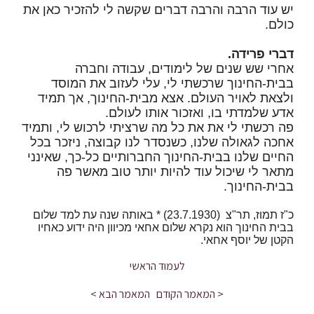
יש עוד הרבה והרבה דברים שקשה לי להזכיר כאן את
כולם.
דברי פרידה.
אחרי שש שנים של לימודים, עבודה וחברה
בבית-החינוך שרכשתי לי, עלי לעזוב את המוסד
ולצאת לאויר העולם. אצא מבית-החינוך, אך תמיד
אדע שלמדתי בו, ואזכור אותו לעולם.
פה רכשתי לי את את כל מה שרציתי לרכוש לי, ותמיד
אחכה לגאולה שלנו, כשנסדר לנו קבוצה, ניזכר בכל
החיים שלנו בבית-החינוך החברותיים כל-כך, שאינני
מתאר לי שיכול עוד להיות יותר טוב מאשר פה
בבית-החינוך.
כ"ז תמוז, תר"צ (23.7.1930) * באותה שנה עת למד שלום
בבית החינוך הוא נקרא שלום אחאי מכיוון היה ידוע כאחיו
הקטן של יוסף אחאי.
לעמוד הראשי
< המאמר הקודם
המאמר הבא >