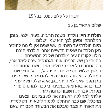
חיבורו של שלום כפכפי בגיל 15
שלום אחאי* בן 15
תולדות חיי:
נולדתי בשנת תרע"ה, בעיר וילנא, בזמן
המלחמה, וסימן לכך הוא שמי "שלום".
מיום הולדתי עד היותי בן שש שנים אין לי מה להזכיר
כאן מלבד זה שאיזה חדשיים אחרי הולדתי חזרנו
כולנו לקובנה עיר מולדתה של כל המשפחה.
בהיותי בן שש הכניסו אותי לגמנסיה שבה לימד אבי,
בה התחנכו כל אחי הגדולים ממני, ושם התחנכתי
במשך שלוש וחצי שנים. מכינה א', ב', ג', וחצי שנה
במחלקה ראשונה. במכינה א' למדתי כמו שלומדים
בגן מפני שאני לא הייתי בגן, אלא שלקרוא ידעתי
כבר בן ארבע-חמש. במכינה ב' כבר למדנו סיפורי
מקרא, עברית, חשבון וכדומה לזה.
עליתי למחלקה ראשונה אך לא בציונים יוצאים
מהכלל. שם כבר התחלנו ללמוד ליטאית, רק למדתי
את האותיות וכבר קיבלנו את הבשורה הכבירה שאנו