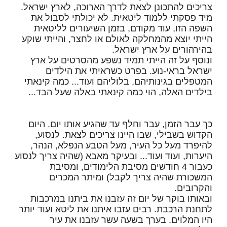
צריכים להתכונן לצאת לדרך הארוכה, לארץ ישראל.
מיד פסקתי ללמוד ליטאית. לא יכולתי לסבול את
השפה הזו, עוד מקודם, בזמן השיעורים לליטאית
הייתי יוצא מהמחלקה לאולם או לחצר, והייתי שוקע
בהירהורים על ארץ ישראל.
ונוסף על זה הייתי תמיד נשפע מהסרטים על ארץ
ישראל בראי-נוע. בפרט כשראיתי את הילדים
המטפלים בגינותיהם, בלוליהם ועוד... כמה קינאתי
בילדים האלה, הוי כמה קינאתי באלה שעל הבד...
כך עבר הזמן, עבר וחלף עד שהגיע אותו יום. היום
הקדוש בשבילי, שבו היינו צריכים לצאת. לנסוע,
להיפרד מעל כל העיר, מעל הטבע הנפלא, הנהר,
היערות, ועוד ועוד... ובעיקר מאבא (שהיה צריך לנסוע
כעבור 4 חודשים מסיבת הלימודים, ומסיבת
המשכורת שהיה צריך לקבל) ומיתר המכרים
והקרובים.
ובאותו בוקר של יום זה עזבנו את ביתנו במרכבות
לתחנת הרכבת. רבים עזבו איתנו את ליטא ועוד יותר
היו המלוים. בערך בשעה עשר עזבנו את עיר